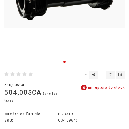
630,00$CA
En rupture de stock
504,00$CA
Sans les
taxes
Numéro de l'article:
P-23519
SKU:
CS-109646