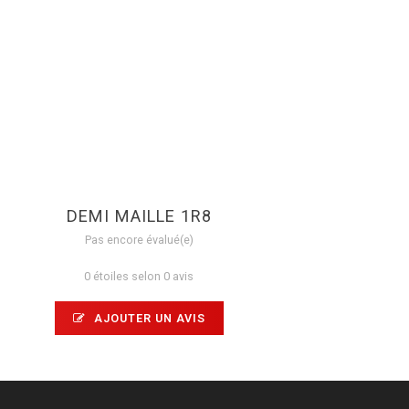
DEMI MAILLE 1R8
Pas encore évalué(e)
0 étoiles selon 0 avis
AJOUTER UN AVIS