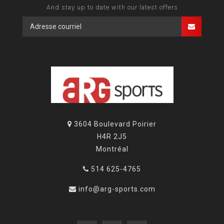
And stay up to date with our latest offers
3604 Boulevard Poirier
H4R 2J5
Montréal
514 625-4765
info@arg-sports.com