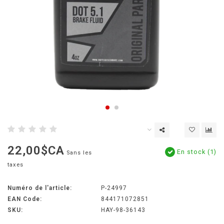
22,00$CA
En stock (1)
Sans les
taxes
Numéro de l'article:
P-24997
EAN Code:
844171072851
SKU:
HAY-98-36143