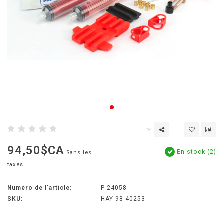
94,50$CA
En stock (2)
Sans les
taxes
Numéro de l'article:
P-24058
SKU:
HAY-98-40253