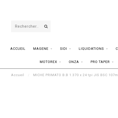
ACCUEIL
MAGENE
SIDI
LIQUIDATIONS
C
MOTOREX
ONZA
PRO TAPER
Accueil
/
MICHE PRIMATO B.B 1.370 x 24 tpi JIS BSC 107