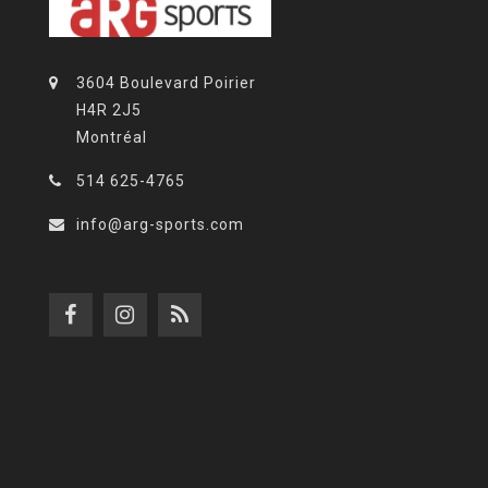
3604 Boulevard Poirier
H4R 2J5
Montréal
514 625-4765
info@arg-sports.com