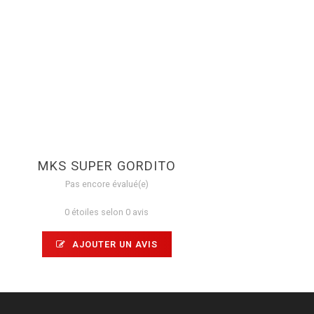
MKS SUPER GORDITO
Pas encore évalué(e)
0 étoiles selon 0 avis
AJOUTER UN AVIS