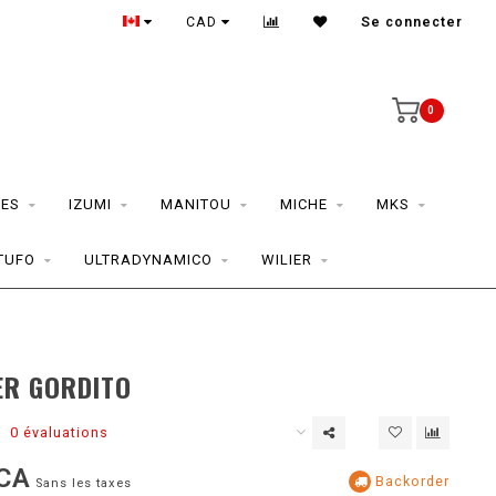
CAD
Se connecter
0
ES
IZUMI
MANITOU
MICHE
MKS
TUFO
ULTRADYNAMICO
WILIER
ER GORDITO
0 évaluations
CA
Backorder
Sans les taxes