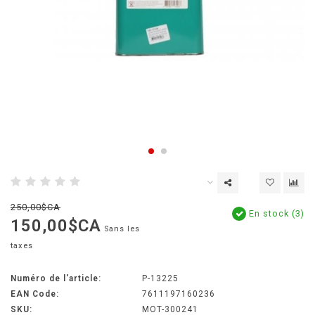
250,00$CA
En stock (3)
150,00$CA
Sans les
taxes
Numéro de l'article:
P-13225
EAN Code:
7611197160236
SKU:
MOT-300241