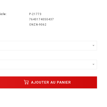
icle:
P-21773
7640174050437
ONZA-9062
AJOUTER AU PANIER