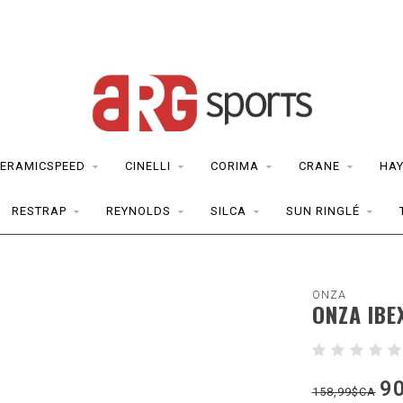
ERAMICSPEED
CINELLI
CORIMA
CRANE
HAY
RESTRAP
REYNOLDS
SILCA
SUN RINGLÉ
ONZA
ONZA IBE
9
158,99$CA