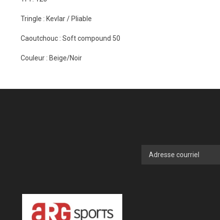
Tringle : Kevlar / Pliable
Caoutchouc : Soft compound 50
Couleur : Beige/Noir