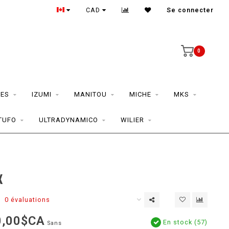
CAD
Se connecter
0
ES
IZUMI
MANITOU
MICHE
MKS
TUFO
ULTRADYNAMICO
WILIER
X
0 évaluations
0,00$CA
En stock (57)
Sans