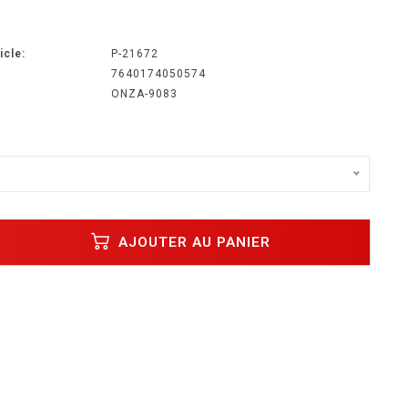
icle:
P-21672
7640174050574
ONZA-9083
AJOUTER AU PANIER