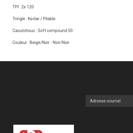
TPI : 2x 120
Tringle : Kevlar / Pliable
Caoutchouc : Soft compound 50
Couleur : Beige/Noir - Noir/Noir