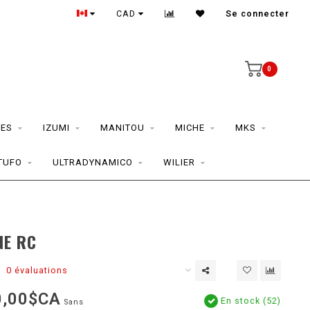
CAD
Se connecter
0
ES
IZUMI
MANITOU
MICHE
MKS
TUFO
ULTRADYNAMICO
WILIER
NE RC
0 évaluations
0,00$CA
En stock (52)
Sans