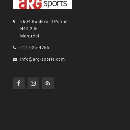
3604 Boulevard Poirier
H4R 2J5
Montréal
514 625-4765
info@arg-sports.com