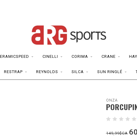
ERAMICSPEED
CINELLI
CORIMA
CRANE
HAY
RESTRAP
REYNOLDS
SILCA
SUN RINGLÉ
ONZA
PORCUPI
6
149,99$CA