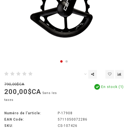
790,00$CA
En stock (1)
200,00$CA
Sans les
taxes
Numéro de l'article:
P-17908
EAN Code:
5711050072286
SKU:
CS-107426