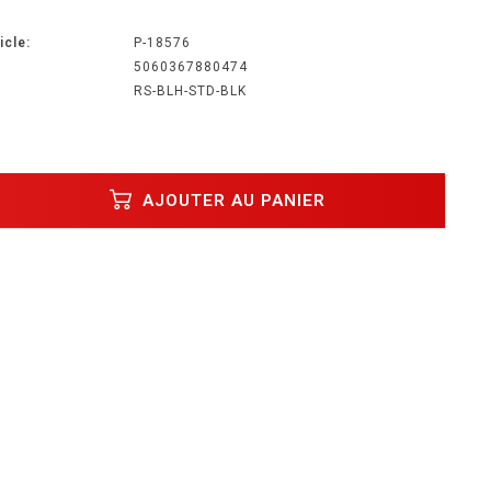
icle:
P-18576
5060367880474
RS-BLH-STD-BLK
AJOUTER AU PANIER