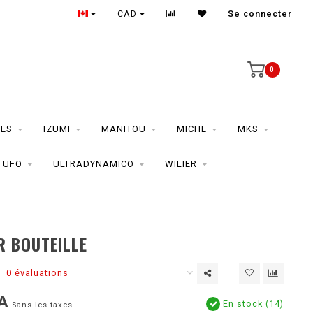
CAD
Se connecter
0
ES
IZUMI
MANITOU
MICHE
MKS
TUFO
ULTRADYNAMICO
WILIER
R BOUTEILLE
0 évaluations
A
En stock (14)
Sans les taxes