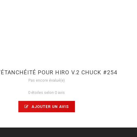
'ÉTANCHÉITÉ POUR HIRO V.2 CHUCK #254
Pas encore évalué(e)
0 étoiles selon 0 avis
AJOUTER UN AVIS