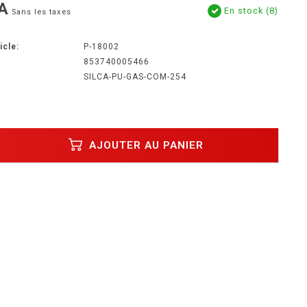
A
En stock (8)
Sans les taxes
icle:
P-18002
853740005466
SILCA-PU-GAS-COM-254
AJOUTER AU PANIER