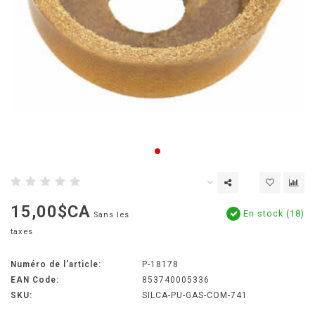
15,00$CA
En stock (18)
Sans les
taxes
Numéro de l'article:
P-18178
EAN Code:
853740005336
SKU:
SILCA-PU-GAS-COM-741