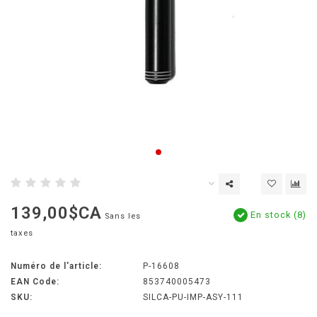
139,00$CA
En stock (8)
Sans les
taxes
Numéro de l'article:
P-16608
EAN Code:
853740005473
SKU:
SILCA-PU-IMP-ASY-111