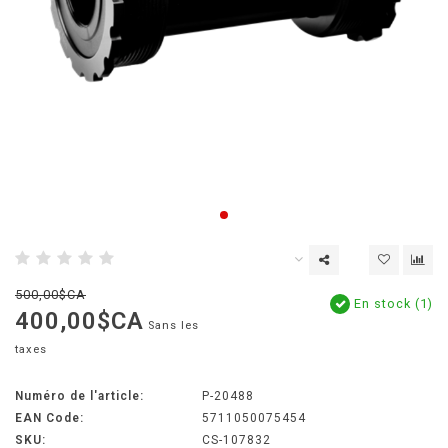
500,00$CA
En stock (1)
400,00$CA
Sans les
taxes
Numéro de l'article:
P-20488
EAN Code:
5711050075454
SKU:
CS-107832