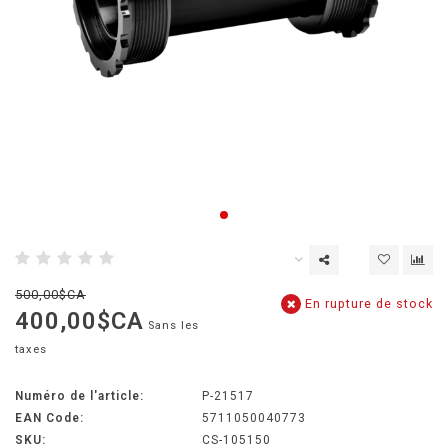
500,00$CA
En rupture de stock
400,00$CA
Sans les
taxes
Numéro de l'article:
P-21517
EAN Code:
5711050040773
SKU:
CS-105150