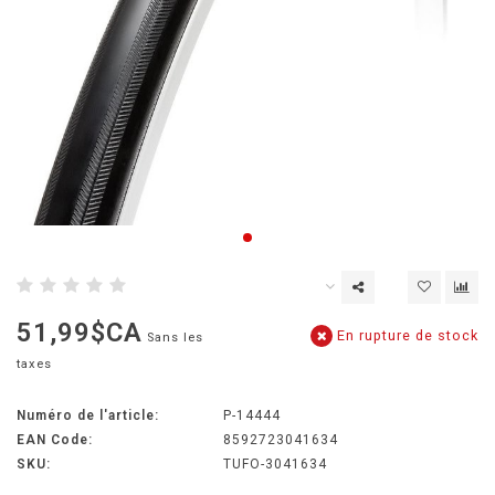
51,99$CA
En rupture de stock
Sans les
taxes
Numéro de l'article:
P-14444
EAN Code:
8592723041634
SKU:
TUFO-3041634