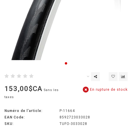
153,00$CA
En rupture de stock
Sans les
taxes
Numéro de l'article:
P-11664
EAN Code:
8592723033028
SKU:
TUFO-3033028