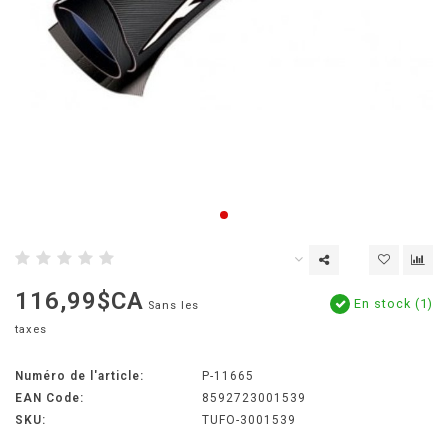
116,99$CA
En stock (1)
Sans les
taxes
Numéro de l'article:
P-11665
EAN Code:
8592723001539
SKU:
TUFO-3001539