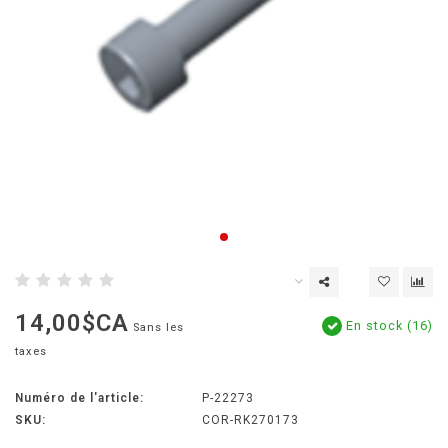
14,00$CA
En stock (16)
Sans les
taxes
Numéro de l'article:
P-22273
SKU:
COR-RK270173