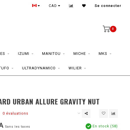
CAD
Se connecter
0
ES
IZUMI
MANITOU
MICHE
MKS
TUFO
ULTRADYNAMICO
WILIER
ARD URBAN ALLURE GRAVITY NUT
0 évaluations
A
En stock (58)
Sans les taxes