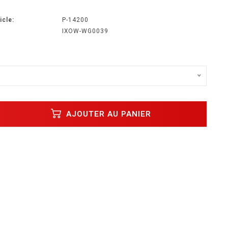
icle:
P-14200
IXOW-WG0039
AJOUTER AU PANIER