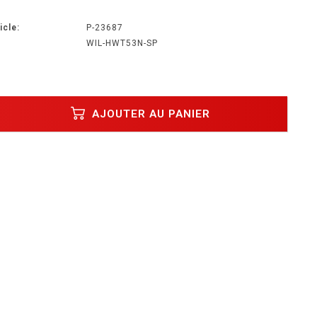
icle:
P-23687
WIL-HWT53N-SP
AJOUTER AU PANIER