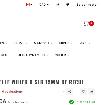
CAD
Se connecter
0
ES
IZUMI
MANITOU
MICHE
MKS
TUFO
ULTRADYNAMICO
WILIER
SELLE WILIER 0 SLR 15MM DE RECUL
0 évaluations
CA
En stock (13)
Sans les taxes