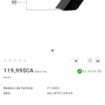
119,99$CA
En stock (4)
Sans les
taxes
Numéro de l'article:
P-14403
SKU:
WIL-WTP110A-6B