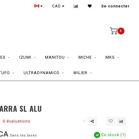
CAD
Se connecter
0
ES
IZUMI
MANITOU
MICHE
MKS
TUFO
ULTRADYNAMICO
WILIER
ARRA SL ALU
0 évaluations
CA
En stock (1)
Sans les taxes