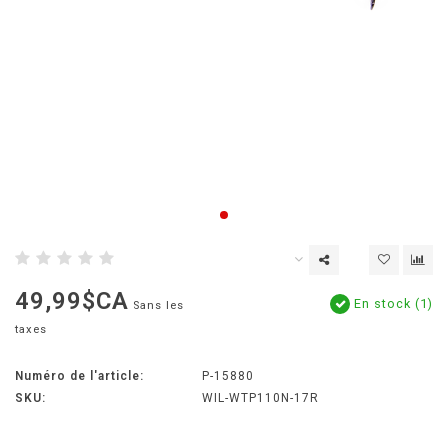
49,99$CA
En stock (1)
Sans les
taxes
Numéro de l'article:
P-15880
SKU:
WIL-WTP110N-17R