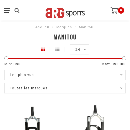
0
Accueil
/
Marques
/
Manitou
MANITOU
24
Min: C$
0
Max: C$
3000
Les plus vus
Toutes les marques