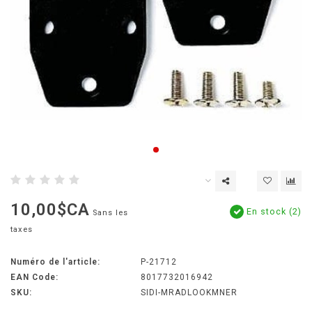
10,00$CA
En stock (2)
Sans les
taxes
Numéro de l'article:
P-21712
EAN Code:
8017732016942
SKU:
SIDI-MRADLOOKMNER