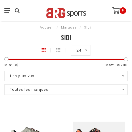
0
Accueil
/
Marques
/
Sidi
SIDI
24
Min: C$
0
Max: C$
700
Les plus vus
Toutes les marques