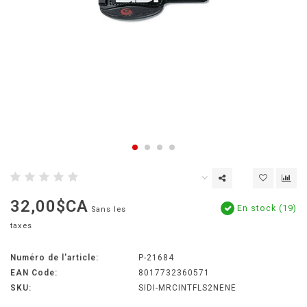
32,00$CA
En stock (19)
Sans les
taxes
Numéro de l'article:
P-21684
EAN Code:
8017732360571
SKU:
SIDI-MRCINTFLS2NENE