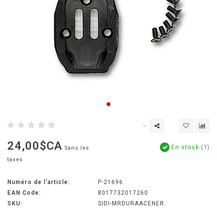
24,00$CA
En stock (1)
Sans les
taxes
Numéro de l'article:
P-21696
EAN Code:
8017732017260
SKU:
SIDI-MRDURAACENER