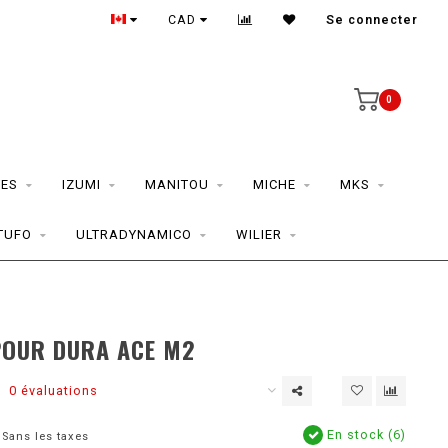
CAD
Se connecter
0
ES
IZUMI
MANITOU
MICHE
MKS
TUFO
ULTRADYNAMICO
WILIER
POUR DURA ACE M2
0 évaluations
En stock (6)
Sans les taxes