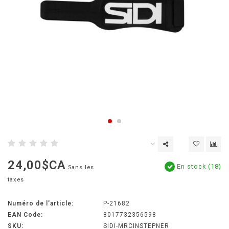
24,00$CA
En stock (18)
Sans les
taxes
Numéro de l'article:
P-21682
EAN Code:
8017732356598
SKU:
SIDI-MRCINSTEPNER