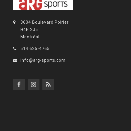
3604 Boulevard Poirier
H4R 2J5
Montréal
514 625-4765
info@arg-sports.com