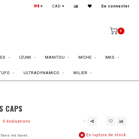
CAD
Se connecter
0
ES
IZUMI
MANITOU
MICHE
MKS
TUFO
ULTRADYNAMICO
WILIER
IS CAPS
0 évaluations
En rupture de stock
Sans les taxes